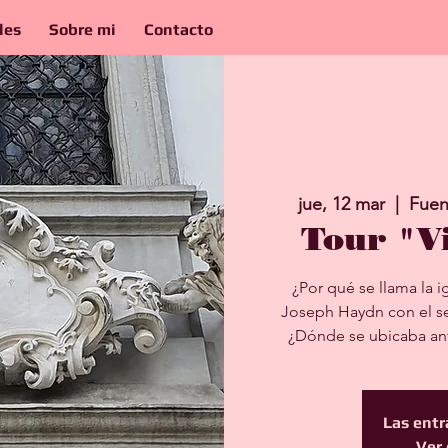
les
Sobre mi
Contacto
jue, 12 mar
  |  
Fuen
Tour "V
¿Por qué se llama la i
Joseph Haydn con el s
¿Dónde se ubicaba ant
Las entr
Ver 