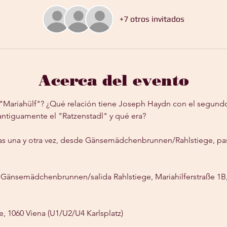
+7 otros invitados
Acerca del evento
ia "Mariahülf"? ¿Qué relación tiene Joseph Haydn con el segund
ntiguamente el "Ratzenstadl" y qué era?
as una y otra vez, desde Gänsemädchenbrunnen/Rahlstiege, p
e Gänsemädchenbrunnen/salida Rahlstiege, Mariahilferstraße 1B,
, 1060 Viena (U1/U2/U4 Karlsplatz)