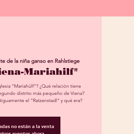
te de la niña ganso en Rahlstiege
iena-Mariahilf"
glesia "Mariahülf"? ¿Qué relación tiene
egundo distrito más pequeño de Viena?
iguamente el "Ratzenstadl" y qué era?
adas no están a la venta
otros eventos ahora