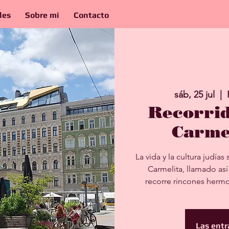
les
Sobre mi
Contacto
sáb, 25 jul
  |  
Recorrid
Carme
La vida y la cultura judí
Carmelita, llamado así
recorre rincones hermo
Las entr