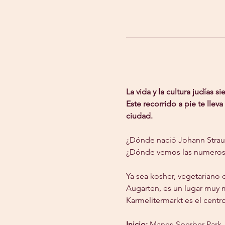
La vida y la cultura judías 
Este recorrido a pie te llev
ciudad.
¿Dónde nació Johann Straus
¿Dónde vemos las numeros
Ya sea kosher, vegetariano 
Augarten, es un lugar muy m
Karmelitermarkt es el cent
Inicio:
 Manes-Sperber-Park,