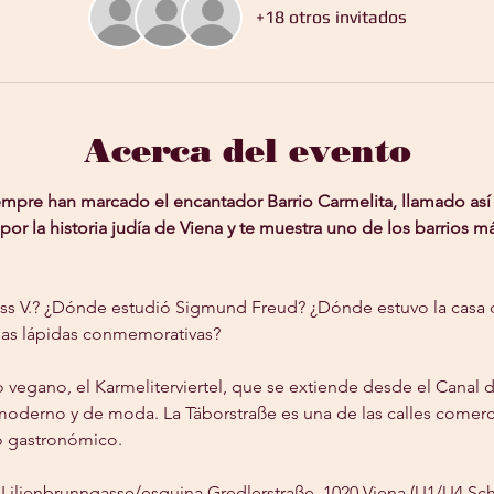
+18 otros invitados
Acerca del evento
siempre han marcado el encantador Barrio Carmelita, llamado así 
a por la historia judía de Viena y te muestra uno de los barrios 
s V.? ¿Dónde estudió Sigmund Freud? ¿Dónde estuvo la casa de
as lápidas conmemorativas?
o vegano, el Karmeliterviertel, que se extiende desde el Canal d
oderno y de moda. La Täborstraße es una de las calles comerci
ro gastronómico.
 Lilienbrunngasse/esquina Gredlerstraße, 1020 Viena (U1/U4 Sc