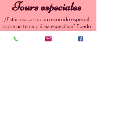
Tours especiales
¿Estás buscando un recorrido especial
sobre un tema o área específica? Puedo
ofrecer recorridos personalizados, por
ejemplo, para celebraciones familiares,
fiestas de cumpleaños, eventos de
empresa, etc.