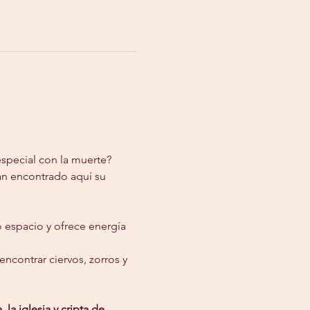
special con la muerte? 
n encontrado aquí su 
espacio y ofrece energía 
encontrar ciervos, zorros y 
la iglesia y cripta de 