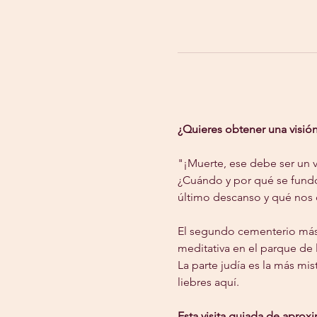
¿Quieres obtener una visió
"¡Muerte, ese debe ser un v
¿Cuándo y por qué se fundó
último descanso y qué nos d
El segundo cementerio más 
meditativa en el parque de l
La parte judía es la más mis
liebres aquí.
Esta visita guiada de aproxi