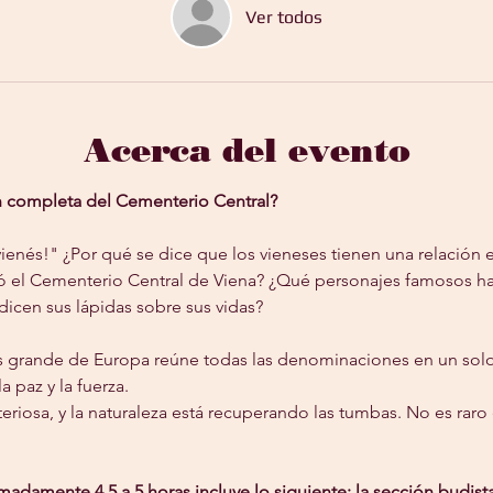
Ver todos
Acerca del evento
n completa del Cementerio Central?
ienés!" ¿Por qué se dice que los vieneses tienen una relación e
 el Cementerio Central de Viena? ¿Qué personajes famosos ha
icen sus lápidas sobre sus vidas?
grande de Europa reúne todas las denominaciones en un solo 
a paz y la fuerza.
teriosa, y la naturaleza está recuperando las tumbas. No es raro 
madamente 4,5 a 5 horas incluye lo siguiente: la sección budista, 