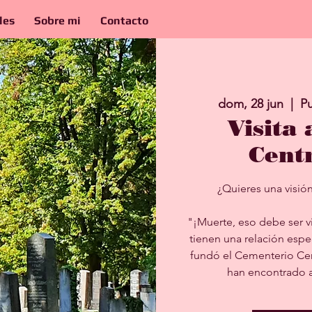
les
Sobre mi
Contacto
dom, 28 jun
  |  
Pu
Visita
Cent
¿Quieres una visió
"¡Muerte, eso debe ser v
tienen una relación espe
fundó el Cementerio Ce
han encontrado a