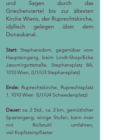
und Sagen durch das
Griechenviertel bis zur ältesten
Kirche Wiens, der Ruprechtskirche,
idyllisch gelegen über dem
Donaukanal.
Start:
Stephansdom, gegenüber vom
Haupteingang, beim Lindt-Shop/Ecke
Jasomirgottstraße, Stephansplatz 8A,
1010 Wien, (U1/U3 Stephansplatz)
Ende:
Ruprechtskirche, Ruprechtsplatz
1, 1010 Wien (U1/U4 Schwedenplatz)
Dauer:
ca. 2 Std., ca. 2 km, gemütlicher
Spaziergang, einige Stufen, kann man
mit Rollstuhl umfahren,
viel
Kopfsteinpflaster