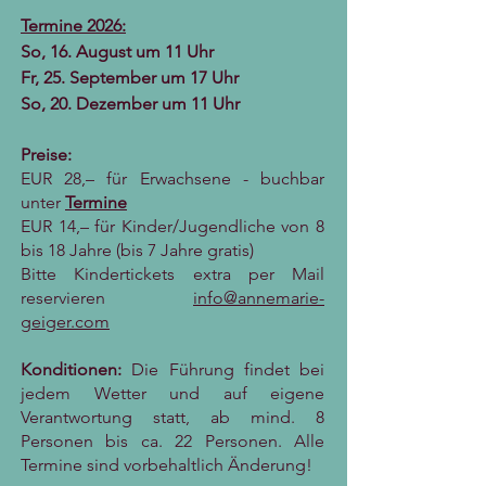
Termine 2026:
So, 16. August um 11 Uhr
Fr, 25. September um 17 Uhr
So, 20. Dezember um 11 Uhr
Preise:
EUR 28,– für Erwachsene - buchbar
unter
Termine
EUR 14,– für Kinder/Jugendliche von 8
bis 18 Jahre (bis 7 Jahre gratis)
Bitte Kindertickets extra per Mail
reservieren
info@annemarie-
geiger.com
Konditionen:
Die Führung findet bei
jedem Wetter und auf eigene
Verantwortung statt, ab mind. 8
Personen bis ca. 22 Personen. Alle
Termine sind vorbehaltlich Änderung!