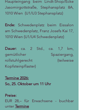
Haupteingang beim Lindt-Shop/Ecke
Jasomirgottstraße, Stephansplatz 8A,
1010 Wien (U1/U3 Stephansplatz)
Ende:
Schwedenplatz beim Eissalon
am Schwedenplatz, Franz Josefs Kai 17,
1010 Wien (U1/U4 Schwedenplatz)
Dauer:
ca. 2 Std., ca. 1,7 km,
gemütlicher Spaziergang,
rollstuhlgerecht (teilweise
Kopfsteinpflaster)
Termine 2026:
So, 25. Oktober um 11 Uhr
Preise:
EUR 28,– für Erwachsene - buchbar
unter
Termine