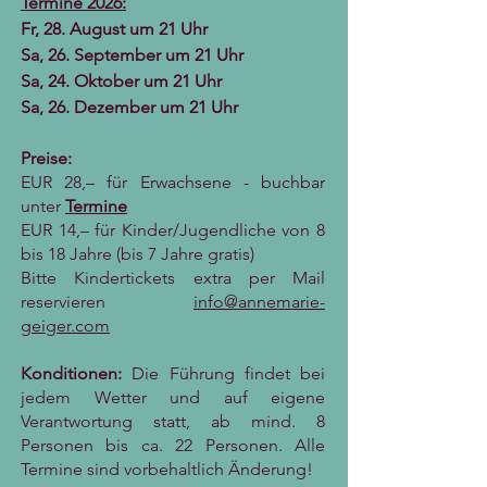
Termine 2026:
Fr, 28. August um 21 Uhr
Sa, 26. September um 21 Uhr
Sa, 24. Oktober um 21 Uhr
Sa, 26. Dezember um 21 Uhr
Preise:
EUR 28,– für Erwachsene - buchbar
unter
Termine
EUR 14,– für Kinder/Jugendliche von 8
bis 18 Jahre (bis 7 Jahre gratis)
Bitte Kindertickets extra per Mail
reservieren
info@annemarie-
geiger.com
Konditionen:
Die Führung findet bei
jedem Wetter und auf eigene
Verantwortung statt, ab mind. 8
Personen bis ca. 22 Personen. Alle
Termine sind vorbehaltlich Änderung!