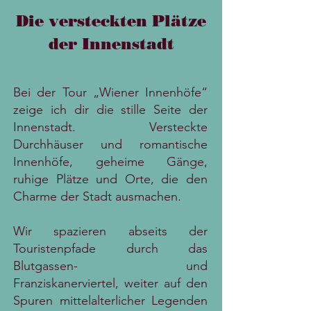
Die versteckten Plätze
der Innenstadt
Bei der Tour „Wiener Innenhöfe“
zeige ich dir die stille Seite der
Innenstadt. Versteckte
Durchhäuser und romantische
Innenhöfe, geheime Gänge,
ruhige Plätze und Orte, die den
Charme der Stadt ausmachen.
Wir spazieren abseits der
Touristenpfade durch das
Blutgassen- und
Franziskanerviertel, weiter auf den
Spuren mittelalterlicher Legenden