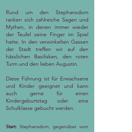
Rund um den Stephansdom
ranken sich zahlreiche Sagen und
Mythen, in denen immer wieder
der Teufel seine Finger im Spiel
hatte. In den verwinkelten Gassen
der Stadt treffen wir auf den
hässlichen Basilisken, den roten
Turm und den lieben Augustin.
Diese Führung ist für Erwachsene
und Kinder geeignet und kann
auch gerne für einen
Kindergeburtstag oder eine
Schulklasse gebucht werden.
Start:
Stephansdom, gegenüber vom