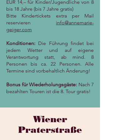
EUR 14,– für Kinder/Jugendliche von 8
bis 18 Jahre (bis 7 Jahre gratis)
Bitte Kindertickets extra per Mail
reservieren
info@annemarie-
geiger.com
Konditionen:
Die Führung findet bei
jedem Wetter und auf eigene
Verantwortung statt, ab mind. 8
Personen bis ca. 22 Personen. Alle
Termine sind vorbehaltlich Änderung!
Bonus für Wiederholungsgäste:
Nach 7
bezahlten Touren ist die 8. Tour gratis!
Wiener
Praterstraße