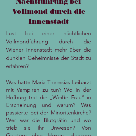
Nachtführung bei
Vollmond durch die
Innenstadt
Lust bei einer nächtlichen
Vollmondführung durch die
Wiener Innenstadt mehr über die
dunklen Geheimnisse der Stadt zu
erfahren?
Was hatte Maria Theresias Leibarzt
mit Vampiren zu tun? Wo in der
Hofburg trat die „Weiße Frau“ in
Erscheinung und warum? Was
passierte bei der Minoritenkirche?
Wer war die Blutgräfin und wo
trieb sie ihr Unwesen? Von
Geistern über Hexen, Henkern