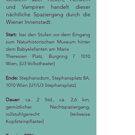
und Vampiren handelt dieser
nächtliche Spaziergang durch die
Wiener Innenstadt.
Start:
bei den Stufen
vor dem Eingang
zum Naturhistorischen Museum hinter
dem Babyelefanten am Maria
Theresien Platz, Burgring 7 1010
Wien,
(U3 Volkstheater)
Ende:
Stephansdom, Stephansplatz 8A,
1010 Wien (U1/U3 Stephansplatz)
Dauer:
ca. 2 Std., ca. 2,6 km,
gemütlicher Nachtspaziergang,
rollstuhlgerecht (teilweise
Kopfsteinpflaster)